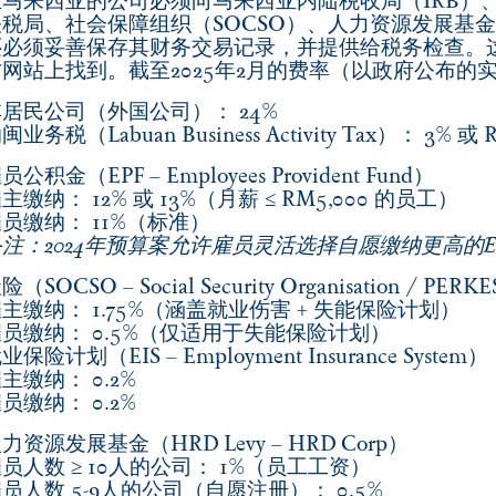
在马来西亚的公司必须向马来西亚内陆税收局（IRB）
关税局、社会保障组织（SOCSO）、人力资源发展基金
还必须妥善保存其财务交易记录，并提供给税务检查。
方网站上找到。截至2025年2月的费率（以政府公布的
非居民公司（外国公司）：
24%
闽业务税（Labuan Business Activity Tax）：
3% 或 
员公积金（EPF – Employees Provident Fund）
雇主缴纳：
12% 或 13%
（月薪 ≤ RM5,000 的员工）
雇员缴纳：
11%
（标准）
备注：2024年预算案允许雇员灵活选择自愿缴纳更高的
险（SOCSO – Social Security Organisation / PER
雇主缴纳：
1.75%
（涵盖就业伤害 + 失能保险计划）
雇员缴纳：
0.5%
（仅适用于失能保险计划）
业保险计划（EIS – Employment Insurance System
雇主缴纳：
0.2%
雇员缴纳：
0.2%
力资源发展基金（HRD Levy – HRD Corp）
员人数 ≥ 10人的公司：
1%
（员工工资）
员人数 5-9人的公司（自愿注册）：
0.5%