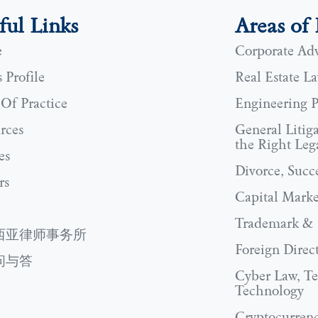
ful Links
Areas of 
e
Corporate Adv
 Profile
Real Estate L
 Of Practice
Engineering 
rces
General Litig
the Right Lega
es
Divorce, Succ
rs
Capital Marke
Trademark & I
西亚律师事务所
Foreign Direc
问与答
Cyber Law, T
Technology
Cryptocurren