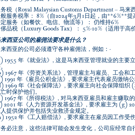
务税（Royal Malaysian Customs Department –
一般服务税率：
8%
（
自2024年3月1日起
，由**6%**
特定服务（如餐饮、电信、物流等）：
仍维持6%
侈品税（Luxury Goods Tax）：
5%-10%
（适用于高
马来西亚公司的雇佣法要求是什么？
马来西亚的公司必须遵守各种雇佣法，例如：-
a) 1955 年《就业法》, 这是马来西亚管理就业的
件。
b) 1967 年《劳资关系法》, 管理雇主与雇员、工会
c) 1991 年《雇员公积金法》, 要求雇主代表雇员缴
d) 1969 年《社会保障法》, 要求雇主向社会保障组织
死亡时保护他们。
e) 1967 年《所得税法》, 对马来西亚雇员和雇主赚
f) 2001 年《人力资源开发基金法》, 要求雇主为 (g
工人提供保护并包括失业救济金规定。
h) 1952 年《工人赔偿法》, 要求雇主在雇员因工
请务必注意，这些法律可能会发生变化，公司应经常自