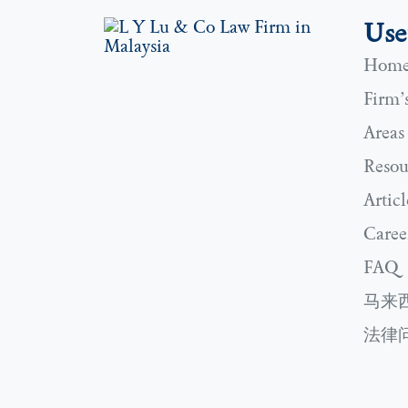
Use
Hom
Firm’s
Areas
Resou
Articl
Caree
FAQ
马来
法律