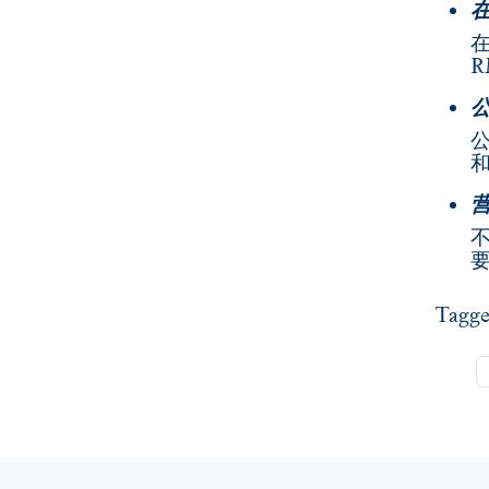
R
Tagg