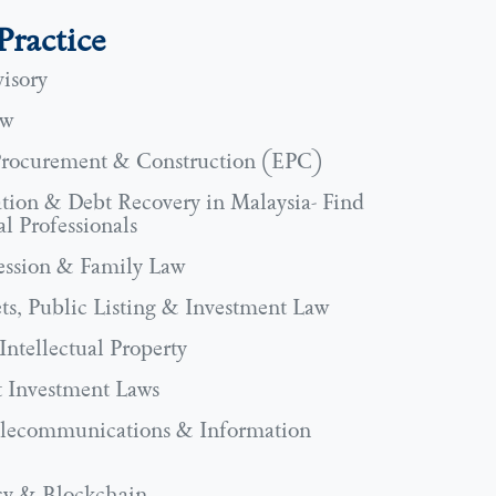
Practice
isory
aw
Procurement & Construction (EPC)
ation & Debt Recovery in Malaysia- Find
l Professionals
ession & Family Law
ts, Public Listing & Investment Law
ntellectual Property
t Investment Laws
elecommunications & Information
cy & Blockchain