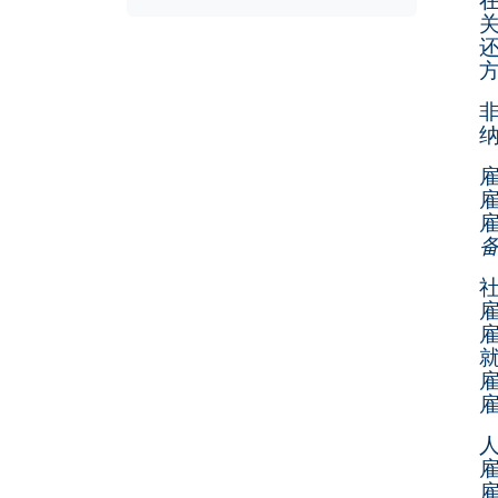
纳
雇
社
就
人
雇
雇