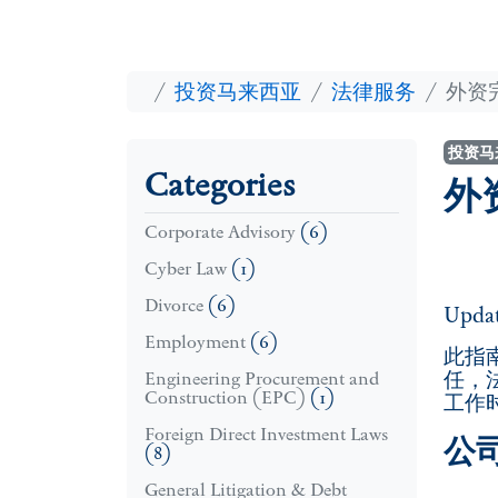
投资马来西亚
法律服务
外资
投资马
Categories
外
Corporate Advisory
(6)
Cyber Law
(1)
Divorce
(6)
Updat
Employment
(6)
此指
任，
Engineering Procurement and
Construction (EPC)
(1)
工作
Foreign Direct Investment Laws
公
(8)
General Litigation & Debt