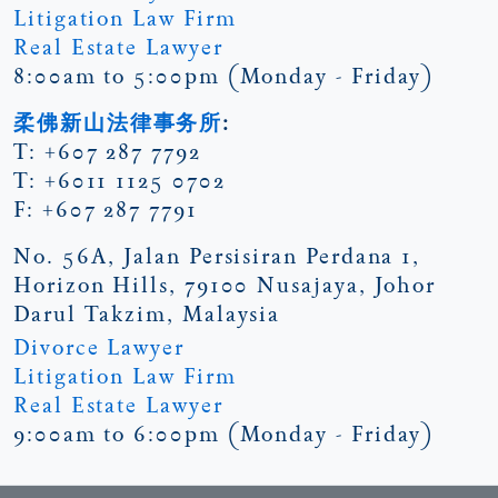
Litigation Law Firm
Real Estate Lawyer
8:00am to 5:00pm (Monday - Friday)
柔佛新山法律事务所
:
T: +607 287 7792
T: +6011 1125 0702
F: +607 287 7791
No. 56A, Jalan Persisiran Perdana 1,
Horizon Hills, 79100 Nusajaya, Johor
Darul Takzim, Malaysia
Divorce Lawyer
Litigation Law Firm
Real Estate Lawyer
9:00am to 6:00pm (Monday - Friday)