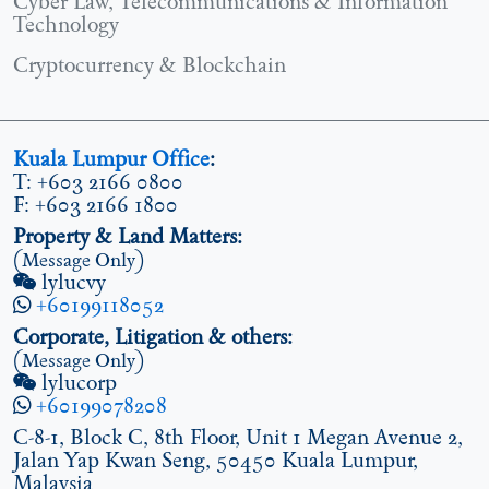
Cyber Law, Telecommunications & Information
Technology
Cryptocurrency & Blockchain
Kuala Lumpur Office
:
T: +603 2166 0800
F: +603 2166 1800
Property & Land Matters:
(Message Only)
lylucvy
+60199118052
Corporate, Litigation & others:
(Message Only)
lylucorp
+60199078208
C-8-1, Block C, 8th Floor, Unit 1 Megan Avenue 2,
Jalan Yap Kwan Seng, 50450 Kuala Lumpur,
Malaysia