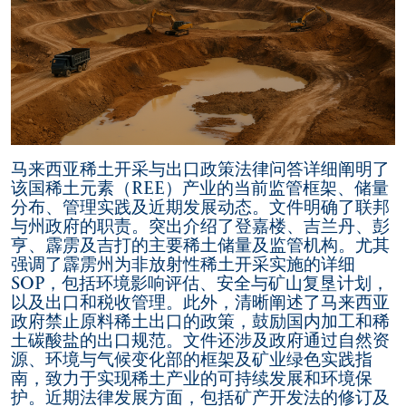
马来西亚稀土开采与出口政策法律问答详细阐明了
该国稀土元素（REE）产业的当前监管框架、储量
分布、管理实践及近期发展动态。文件明确了联邦
与州政府的职责。突出介绍了登嘉楼、吉兰丹、彭
亨、霹雳及吉打的主要稀土储量及监管机构。尤其
强调了霹雳州为非放射性稀土开采实施的详细
SOP，包括环境影响评估、安全与矿山复垦计划，
以及出口和税收管理。此外，清晰阐述了马来西亚
政府禁止原料稀土出口的政策，鼓励国内加工和稀
土碳酸盐的出口规范。文件还涉及政府通过自然资
源、环境与气候变化部的框架及矿业绿色实践指
南，致力于实现稀土产业的可持续发展和环境保
护。近期法律发展方面，包括矿产开发法的修订及