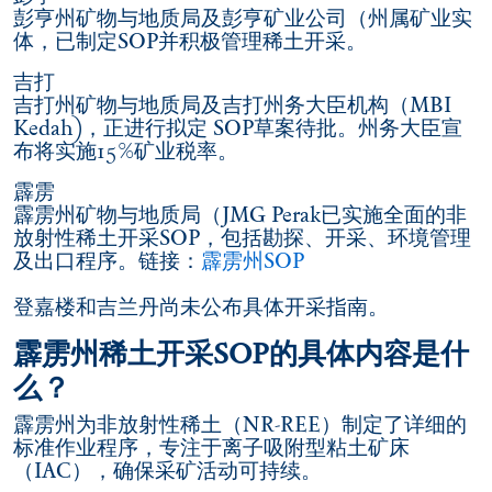
彭亨州矿物与地质局及彭亨矿业公司（州属矿业实
体，已制定SOP并积极管理稀土开采。
吉打
吉打州矿物与地质局及吉打州务大臣机构（MBI
Kedah)，正进行拟定 SOP草案待批。州务大臣宣
布将实施15%矿业税率。
霹雳
霹雳州矿物与地质局（JMG Perak已实施全面的非
放射性稀土开采SOP，包括勘探、开采、环境管理
及出口程序。链接：
霹雳州SOP
登嘉楼和吉兰丹尚未公布具体开采指南。
霹雳州稀土开采SOP的具体内容是什
么？
霹雳州为非放射性稀土（NR-REE）制定了详细的
标准作业程序，专注于离子吸附型粘土矿床
（IAC），确保采矿活动可持续。